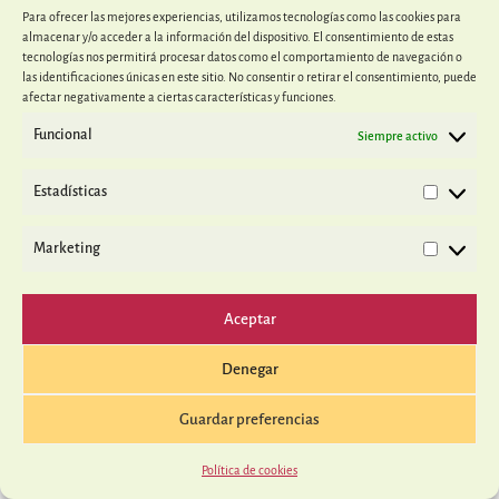
Para ofrecer las mejores experiencias, utilizamos tecnologías como las cookies para
almacenar y/o acceder a la información del dispositivo. El consentimiento de estas
POLÍTICA DE COOKIES
POLÍTICA DE PRIVACIDAD
AVISO LEGAL
|
|
tecnologías nos permitirá procesar datos como el comportamiento de navegación o
las identificaciones únicas en este sitio. No consentir o retirar el consentimiento, puede
afectar negativamente a ciertas características y funciones.
Funcional
Siempre activo
Estadísticas
Marketing
Aceptar
Denegar
Guardar preferencias
Política de cookies